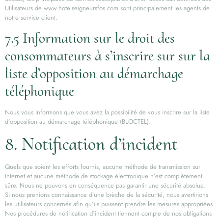
Utilisateurs de www.hotelseigneursfos.com sont principalement les agents de
notre service client.
7.5 Information sur le droit des
consommateurs à s’inscrire sur sur la
liste d’opposition au démarchage
téléphonique
Nous vous informons que vous avez la possibilité de vous inscrire sur la liste
d’opposition au démarchage téléphonique (BLOCTEL).
8. Notification d’incident
Quels que soient les efforts fournis, aucune méthode de transmission sur
Internet et aucune méthode de stockage électronique n’est complètement
sûre. Nous ne pouvons en conséquence pas garantir une sécurité absolue.
Si nous prenions connaissance d’une brèche de la sécurité, nous avertirions
les utilisateurs concernés afin qu’ils puissent prendre les mesures appropriées.
Nos procédures de notification d’incident tiennent compte de nos obligations