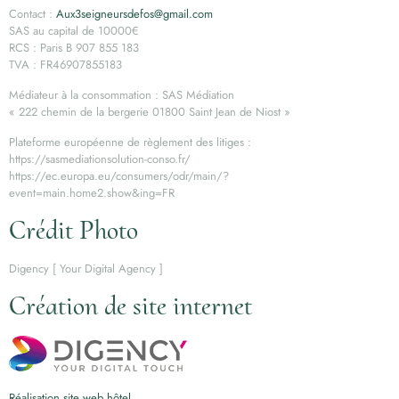
Contact :
Aux3seigneursdefos@gmail.com
SAS au capital de 10000€
RCS : Paris B 907 855 183
TVA : FR46907855183
Médiateur à la consommation : SAS Médiation
« 222 chemin de la bergerie 01800 Saint Jean de Niost »
Plateforme européenne de règlement des litiges :
https://sasmediationsolution-conso.fr/
https://ec.europa.eu/consumers/odr/main/?
event=main.home2.show&ing=FR
Crédit Photo
Digency [ Your Digital Agency ]
Création de site internet
Réalisation site web hôtel