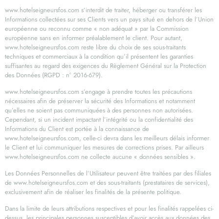
www.hotelseigneursfos.com s’interdit de traiter, héberger ou transférer les
Informations collectées sur ses Clients vers un pays situé en dehors de l’Union
européenne ou reconnu comme « non adéquat » par la Commission
européenne sans en informer préalablement le client. Pour autant,
www.hotelseigneursfos.com reste libre du choix de ses sous-traitants
techniques et commerciaux à la condition qu’il présentent les garanties
suffisantes au regard des exigences du Règlement Général sur la Protection
des Données (RGPD : n° 2016-679).
www.hotelseigneursfos.com s’engage à prendre toutes les précautions
nécessaires afin de préserver la sécurité des Informations et notamment
qu’elles ne soient pas communiquées à des personnes non autorisées.
Cependant, si un incident impactant l’intégrité ou la confidentialité des
Informations du Client est portée à la connaissance de
www.hotelseigneursfos.com, celle-ci devra dans les meilleurs délais informer
le Client et lui communiquer les mesures de corrections prises. Par ailleurs
www.hotelseigneursfos.com ne collecte aucune « données sensibles ».
Les Données Personnelles de l’Utilisateur peuvent être traitées par des filiales
de www.hotelseigneursfos.com et des sous-traitants (prestataires de services),
exclusivement afin de réaliser les finalités de la présente politique.
Dans la limite de leurs attributions respectives et pour les finalités rappelées ci-
dessus, les principales personnes susceptibles d’avoir accès aux données des