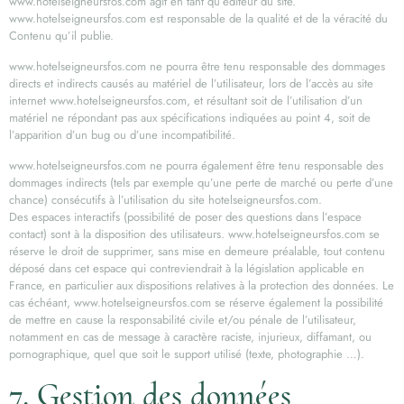
www.hotelseigneursfos.com agit en tant qu’éditeur du site.
www.hotelseigneursfos.com est responsable de la qualité et de la véracité du
Contenu qu’il publie.
www.hotelseigneursfos.com ne pourra être tenu responsable des dommages
directs et indirects causés au matériel de l’utilisateur, lors de l’accès au site
internet www.hotelseigneursfos.com, et résultant soit de l’utilisation d’un
matériel ne répondant pas aux spécifications indiquées au point 4, soit de
l’apparition d’un bug ou d’une incompatibilité.
www.hotelseigneursfos.com ne pourra également être tenu responsable des
dommages indirects (tels par exemple qu’une perte de marché ou perte d’une
chance) consécutifs à l’utilisation du site hotelseigneursfos.com.
Des espaces interactifs (possibilité de poser des questions dans l’espace
contact) sont à la disposition des utilisateurs. www.hotelseigneursfos.com se
réserve le droit de supprimer, sans mise en demeure préalable, tout contenu
déposé dans cet espace qui contreviendrait à la législation applicable en
France, en particulier aux dispositions relatives à la protection des données. Le
cas échéant, www.hotelseigneursfos.com se réserve également la possibilité
de mettre en cause la responsabilité civile et/ou pénale de l’utilisateur,
notamment en cas de message à caractère raciste, injurieux, diffamant, ou
pornographique, quel que soit le support utilisé (texte, photographie …).
7. Gestion des données